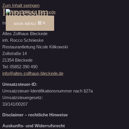
Zum Inhalt springen
Impressum
Impressum
MAIN MENU
Altes Zollhaus Bleckede
inh. Rocco Schnieske
Restaurantleitung Nicole Kilikowski
Zollstraße 14
21354 Bleckede
Tel: 05852 390 490
info@altes-zollhaus-bleckede.de
Umsatzsteuer-ID:
Umsatzsteuer-Identifikationsnummer nach §27a
Umsatzsteuergesetz:
33/141/00207
Disclaimer – rechtliche Hinweise
Auskunfts- und Widerrufsrecht